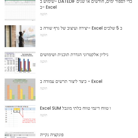
שימוש ב- DATEDIF כדי לספור ימים, חודשים או שנים
ב- Excel
תוֹכנָה
יצירה ועיצוב של גרף שורה ב- Excel ב 5 שלבים
תוֹכנָה
גיליון אלקטרוני הגדרת תוכנית ושימושים
תוֹכנָה
כיצד ליצור תרשים עמודה ב - Excel
תוֹכנָה
Excel SUM ו טווח דינמי טווח בלתי מוגבל
תוֹכנָה
פונקציה נקייה