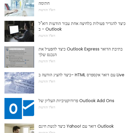
חתימה
דוא"ל והודעות
כיצד להגדיר פעולות בלחיצה אחת עבור הודעות דוא"ל
ב - Outlook
דוא"ל והודעות
כיצד להפעיל את Outlook Express בתיבת הדואר
הנכנס שלך
דוא"ל והודעות
כיצד להציג הודעה ב- HTML עם דואר אקספרס Live
דוא"ל והודעות
פרודוקטיביות העליון של Outlook Add Ons
דוא"ל והודעות
כיצד לגשת חינם Yahoo! דואר עם Outlook
דוא"ל והודעות