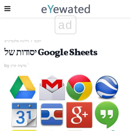
ad
תוֹכנָה
גיליונות אלקטרוניים
יסודות של Google Sheets
by מרציה קרץ '