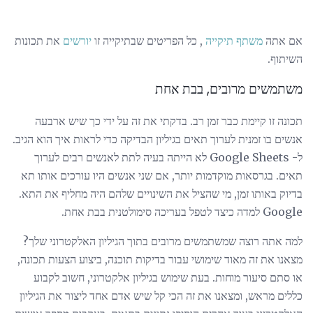
אם אתה
משתף תיקייה
, כל הפריטים שבתיקייה זו
יורשים
את תכונות
השיתוף.
משתמשים מרובים, בבת אחת
תכונה זו קיימת כבר זמן רב. בדקתי את זה על ידי כך שיש ארבעה
אנשים בו זמנית לערוך תאים בגיליון הבדיקה כדי לראות איך הוא הגיב.
ל- Google Sheets לא הייתה בעיה לתת לאנשים רבים לערוך
תאים. בגרסאות מוקדמות יותר, אם שני אנשים היו עורכים אותו תא
בדיוק באותו זמן, מי שהציל את השינויים שלהם היה מחליף את התא.
Google למדה כיצד לטפל בעריכה סימולטנית בבת אחת.
למה אתה רוצה שמשתמשים מרובים בתוך הגיליון האלקטרוני שלך?
מצאנו את זה מאוד שימושי עבור בדיקות תוכנה, ביצוע הצעות תכונה,
או סתם סיעור מוחות. בעת שימוש בגיליון אלקטרוני, חשוב לקבוע
כללים מראש, ומצאנו את זה הכי קל שיש אדם אחד ליצור את הגיליון