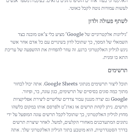
האלקטרוני בעוד אחרים הוסיפו נתונים בתאים. בעקבות מספר אנשים
לעשות עמודות נוטה לקבל כאוטי.
לשתף פעולה ולדון
'גיליונות אלקטרוניים של Google' מציע כלי צ'אט מובנה בצד
השמאלי של המסך, כך שתוכל לדון בשינויים עם כל אדם אחר אשר
ניגש לגיליון האלקטרוני כרגע. זה עוזר להפחית את ההשפעה של עריכת
התא בו זמנית.
תרשימים
תוכל ליצור תרשימים מנתוני Google Sheets. אתה יכול לבחור
מתוך כמה סוגים בסיסיים של תרשימים, כגון עוגה, בר, ופיזור.
Google גם יצרה מנגנון עבור צדדים שלישיים ליצירת אפליקציות
תרשים. ניתן לקחת תרשים או גאדג'ט ולפרסם אותו במקום כלשהו
מחוץ לגיליון האלקטרוני, כך שתוכל לקבל תרשים עוגה המופעל על ידי
נתונים המתעדכנים מאחורי הקלעים, למשל. לאחר שיצרת תרשים
בדרך הסטנדרטית, הוא מוטבע בתוך הגיליון האלקטרוני שלך. אתה