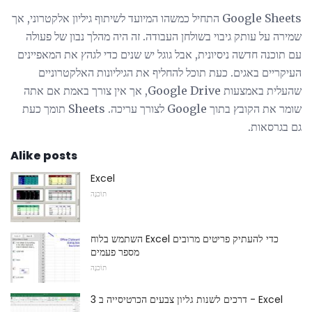
Google Sheets התחיל כמשהו המיועד לשיתוף גיליון אלקטרוני, אך
שמירה על עותק גיבוי בשולחן העבודה. זה היה מהלך נבון של פעולה
עם תוכנה חדשה ניסיונית, אבל גוגל יש שנים כדי לגהץ את המאפיינים
העיקריים באגים. כעת תוכל להחליף את הגיליונות האלקטרוניים
שהעלית באמצעות Google Drive, אך אין צורך באמת אם אתה
שומר את הקובץ בתוך Google לצורך עריכה. Sheets תומך כעת
גם בגרסאות.
Alike posts
Excel
תוֹכנָה
השתמש בלוח Excel כדי להעתיק פריטים מרובים
מספר פעמים
תוֹכנָה
3 דרכים לשנות גליון צבעים הכרטיסייה ב - Excel