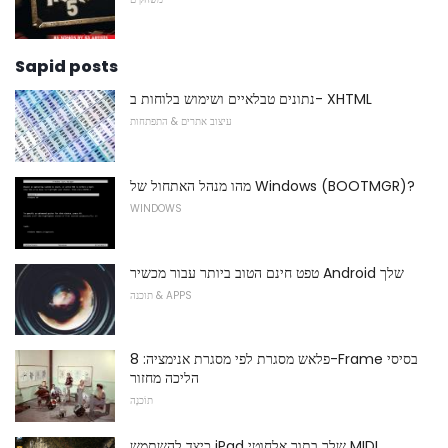
Sapid posts
נתונים טבלאיים ושימוש בלוחות ב- XHTML
עיצוב אתרים & התפתחות
מהו מנהל האתחול של Windows (BOOTMGR)?
WINDOWS
טפט חינם הטוב ביותר עבור מכשיר Android שלך
תוכנה & APPS
פלאש מסגרת לפי מסגרת אנימציה: 8-Frame בסיסי
הליכה מחזור
תוֹכנָה
כיצד להשתמש iPad שלך בתור אלחוטי MIDI