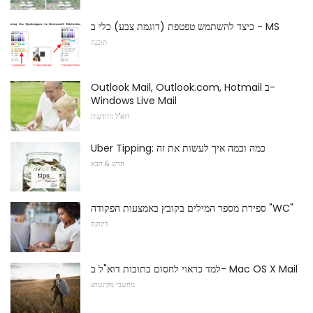
כיצד להשתמש טפטפת (דוגמת צבע) כלי ב - MS
תוֹכנָה
Outlook Mail, Outlook.com, Hotmail ב-
Windows Live Mail
דוא"ל והודעות
Uber Tipping: כמה וכמה איך לעשות את זה
חדש & הבא
ספירת מספר המילים בקובץ באמצעות הפקודה "WC"
לינוקס
למד כראוי לחסום כתובות דוא"ל ב- Mac OS X Mail
מחשבי מקינטוש