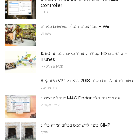
Controller
IPAD
נוער צבים נינג 'ה מוטנטים בגידות - Wii
משחקים
כיצד להוריד באיכות גבוהה 1080p HD סרטים מ -
iTunes
IPHONE & IPOD
8 משחקי VR הטוב ביותר לקנות בשנת 2018 ללא בקר
קניית מדריכים
שכפל קבצים ב MAC Finder עם טריקים אלה
מחשבי מקינטוש
כיצד להשתמש בכלוב המרה כלי ב GIMP
תוֹכנָה