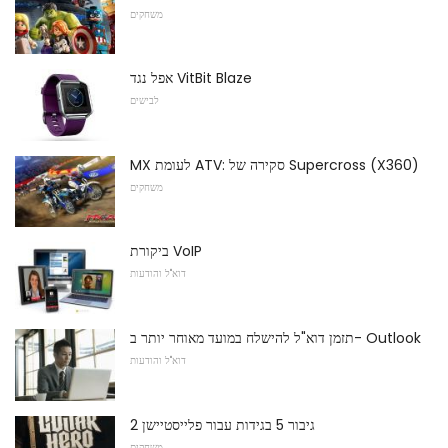
משחקים
אפל נגד VitBit Blaze
לבישים
MX לעומת ATV: סקירה של Supercross (X360)
משחקים
ביקורת VoIP
דוא"ל והודעות
תזמן דוא"ל להישלח במועד מאוחר יותר ב- Outlook
דוא"ל והודעות
גיבור 5 בגידות עבור פלייסטיישן 2
משחקים