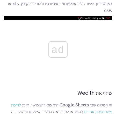
באפשרותך ליצור גיליון אלקטרוני באינטרנט ולהורידו כקובץ .xls או
.csv
ad
שתף את Wealth
זה המקום שבו Google Sheets הוא מאוד שימושי. תוכל
להזמין
משתמשים אחרים
להציג או לערוך את הגיליון האלקטרוני שלך. זה