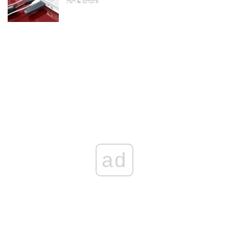
אינטרנט & רשת
ad