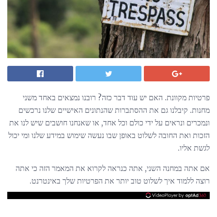
פרטיות מקוונת. האם יש עוד דבר כזה? רובנו נמצאים באחד משני
מחנות. קיבלנו גם את ההסתברות שהנתונים האישיים שלנו נרכשים
ונמכרים ונראים על ידי כולם וכל אחד, או שאנחנו חושבים שיש לנו את
הזכות ואת החובה לשלוט באופן שבו נעשה שימוש במידע שלנו ומי יכול
לגשת אליו.
אם אתה במחנה השני, אתה כנראה לקרוא את המאמר הזה כי אתה
רוצה ללמוד איך לשלוט טוב יותר את הפרטיות שלך באינטרנט.