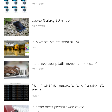
WINDOWS
סמסונג Galaxy S6 סקירה
סקירות מוצר
למעלה עיצוב גרפי אמנותי יישומים
תוֹכנָה
כיצד לתקן Jscript.dll לא נמצא או חסר שגיאות
WINDOWS
כיצד להתחבר לאינטרנט באמצעות שורת הפקודה של
לינוקס
לינוקס
יציאות מחשב ותפקידן ברשת מחשבים