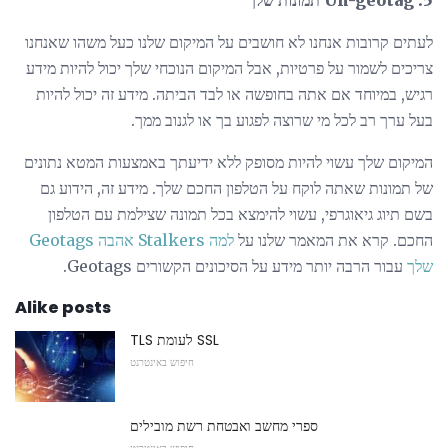
לעתים קרובות אנחנו לא חושבים על המיקום שלנו כעל משהו שאנחנו
צריכים לשמור על פרטיות, אבל המיקום הנוכחי שלך יכול להיות מידע
רגיש, במיוחד אם אתה בחופשה או לבד הביתה. מידע זה יכול להיות
בעל ערך רב לכל מי שרוצה לפגוע בך או לגנוב ממך.
המיקום שלך עשוי להיות מסופק ללא ידיעתך באמצעות המטא נתונים
של תמונות שאתה לוקח על הטלפון החכם שלך. מידע זה, הידוע גם
בשם תיוג גיאוגרפי, עשוי להימצא בכל תמונה שצילמת עם הטלפון
החכם. קרא את המאמר שלנו על
למה Stalkers אהבה Geotags
שלך
עבור הרבה יותר מידע על הסיכונים הקשורים Geotags.
Alike posts
TLS לעומת SSL
חיפוש באינטרנט
ספרי מחשב ואבטחת רשת מובילים