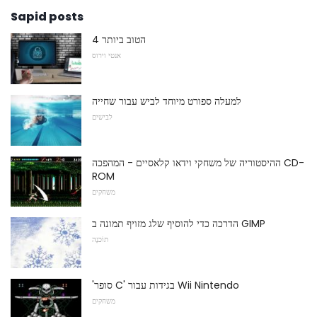
Sapid posts
4 הטוב ביותר
אנטי וירוס
למעלה ספורט מיוחד לביש עבור שחייה
לבישים
ההיסטוריה של משחקי וידאו קלאסיים - המהפכה CD-
ROM
משחקים
הדרכה כדי להוסיף שלג מזויף תמונה ב GIMP
תוֹכנָה
'סופר C' בגידות עבור Wii Nintendo
משחקים